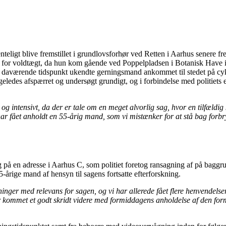
teligt blive fremstillet i grundlovsforhør ved Retten i Aarhus senere 
t for voldtægt, da hun kom gående ved Poppelpladsen i Botanisk Have i
 daværende tidspunkt ukendte gerningsmand ankommet til stedet på cykel,
geledes afspærret og undersøgt grundigt, og i forbindelse med politiets 
g intensivt, da der er tale om en meget alvorlig sag, hvor en tilfældig 
har fået anholdt en 55-årig mand, som vi mistænker for at stå bag forb
 en adresse i Aarhus C, som politiet foretog ransagning af på baggrun
årige mand af hensyn til sagens fortsatte efterforskning.
sninger med relevans for sagen, og vi har allerede fået flere henvendels
ag er kommet et godt skridt videre med formiddagens anholdelse af den 