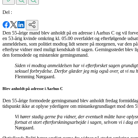
Del :
Den 55-årige mand blev anholdt på en adresse i Aarhus C og vil forven
en 53-årig kvinde omkring kl. 05.00 overfaldet og efterfølgende udsa
anmeldelsen, som politiet modtog lidt senere på morgenen, var den på
efterlyse vidner med muligt kendskab til sagen. Gerningsstedet blev li
den formodede og mistænkte gerningsmand.
Siden vi modtog anmeldelsen har vi efterforsket sagen grundigt o
seksuel forbrydelse. Derfor glæder jeg mig også over, at vi nu 
Flemming Nørgaard.
Blev anholdt på adresse i Aarhus C
Den 55-årige formodede gerningsmand blev anholdt fredag formiddag på
tidspunkt ikke at oplyse yderligere om mistankegrundlaget mod den 55-
Vi hører stadig gerne fra vidner, der eventuelt måtte have oply
fortsat et stort efterforskningsarbejde i sagen, selvom vi i d
Nørgaard.