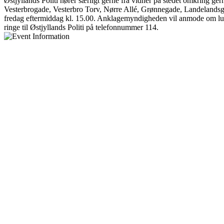
Østjyllands Politi hører særligt gerne fra vidner på stedet omkring 
Vesterbrogade, Vesterbro Torv, Nørre Allé, Grønnegade, Landelandsgad
fredag eftermiddag kl. 15.00. Anklagemyndigheden vil anmode om lukke
ringe til Østjyllands Politi på telefonnummer 114.