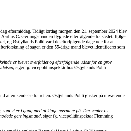
fredag eftermiddag. Tidligt lørdag morgen den 21. september 2024 blev
 Aarhus C. Gerningsmanden flygtede efterfølgende fra stedet. Ifølge
 og Østjyllands Politi var i de efterfølgende dage ude for at
efterforskning af sagen er den 55-årige mand blevet identificeret som
kvinde er blevet overfaldet og efterfølgende udsat for en grov
rydelsen
, siger fg. vicepolitiinspektør hos Østjyllands Politi
d af en kendelse fra retten. Østjyllands Politi ønsker på nuværende
er, som vi er i gang med at kigge nærmere på. Der venter os
formodede gerningsmand
, siger fg. vicepolitiinspektør Flemming