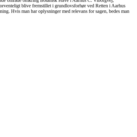
lgende område omkring Botanisk Have i Aarhus C: Viborgvej,
enteligt blive fremstillet i grundlovsforhør ved Retten i Aarhus
skning. Hvis man har oplysninger med relevans for sagen, bedes man