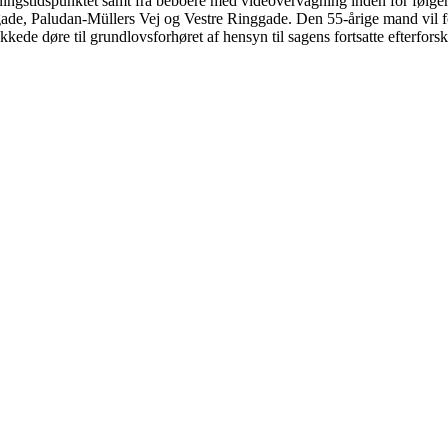
gerningstidspunktet samt fra beboere med videovervågning inden for fø
e, Paludan-Müllers Vej og Vestre Ringgade. Den 55-årige mand vil forv
de døre til grundlovsforhøret af hensyn til sagens fortsatte efterfor