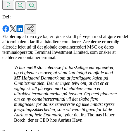
Del :
Etablering af den nye kaj er første skridt på vejen mod at gøre en del
af terminalen klar til at håndtere containere. Arealerne er nemlig
allerede lejet ud til det globale containerrederi MSC og deres
terminaloperatør, Terminal Investment Limited, som ønsker at
etablere en containerterminal.
Vi har mødt stor interesse fra forskellige entreprenører,
og vi glæder os over, at vi nu kan indgå en aftale med
MT Højgaard Danmark om at færdiggøre kajen på
Omniterminalen. Der er ingen tvivl om, at det er et
vigtigt skridt på vejen mod at etablere endnu et
attraktivt terminalområde på havnen. Og med planerne
om en ny containerterminal vil det skabe flere
muligheder for dansk erhvervsliv og ikke mindst styrke
forsyningssikkerheden, som vil være til gavn for både
Aarhus og hele Danmark,
lyder det fra Thomas Haber
Borch, der er CEO hos Aarhus Havn.