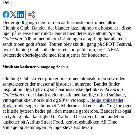
Del :
Der er godt gang i den for den aarhusianske instrumentaltrio
Clothing Club. Bandet, der blander jazz, hiphop og house, er i disse
uger på release-tour rundt i landet med deres nye album
Spring
Collection
. Albummet udkom i slutningen af april og har allerede
sendt trioen godt afsted. Touren blev skudt i gang på SPOT Festival,
hvor Clothing Club spillede for et stort publikum, og GAFFA
kvitterede efterfølgende med fem stjerner for koncerten.
Musik om kasketter, vintage og Aarhus
Clothing Club skriver primært instrumentalmusik, men selv uden
sangtekster er der masser af historier i numrene. Bandet finder
inspiration i tøj, byliv og små aarhusianske øjeblikke. På
Spring
Collection
er der blandt andet musik med kærlige nik til stråhatte,
vintagebutikker, norsk uld og 90’er-videospil.
Ifølge spillestedet
Radar
undersøger albummet “dybderne af klædeskabet” og forsøger
at klæde lytteren bedre på i den mentale garderobe. Bandet har også
en tydelig lokal kærlighed til Aarhus. De skriver blandt andet om
kasketter på Aarhus Street Food, genbrugsbutikken All Time
Vintage og stemningen på Ingerslevs Boulevard.