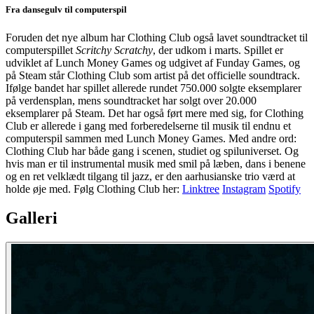
Fra dansegulv til computerspil
Foruden det nye album har Clothing Club også lavet soundtracket til
computerspillet
Scritchy Scratchy
, der udkom i marts. Spillet er
udviklet af Lunch Money Games og udgivet af Funday Games, og
på Steam står Clothing Club som artist på det officielle soundtrack.
Ifølge bandet har spillet allerede rundet 750.000 solgte eksemplarer
på verdensplan, mens soundtracket har solgt over 20.000
eksemplarer på Steam. Det har også ført mere med sig, for Clothing
Club er allerede i gang med forberedelserne til musik til endnu et
computerspil sammen med Lunch Money Games. Med andre ord:
Clothing Club har både gang i scenen, studiet og spiluniverset. Og
hvis man er til instrumental musik med smil på læben, dans i benene
og en ret velklædt tilgang til jazz, er den aarhusianske trio værd at
holde øje med. Følg Clothing Club her:
Linktree
Instagram
Spotify
Galleri