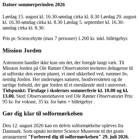
Datoer sommerperioden 2026
Lørdag 15. august kl. 16.30-søndag cirka kl. 8.30 Lørdag 29. august
kl. 16.30-søndag cirka kl. 8.30 Lørdag 5. september kl. 16.30-
søndag cirka kl. 8.30.
Pris pr. Sciencehytte (max 7 personer) 1.200 kr. inkl. billetgebyr.
Mission Jorden
Astronomi handler ikke kun om det, der foregår langt væk. Til
Mission Jorden på Ole Rømer Observatoriet inviteres deltagerne til
at udforske den eneste planet, vi med sikkerhed ved, rummer liv,
nemlig Jorden. Her undersøges naturen, biodiversiteten og de
særlige forhold, der gør Jorden til et enestående sted i universet.
Tidspunkt: Tirsdage i skolernes sommerferie kl. 10.00 og kl.
13.00.
Sted: Observatoriehaven ved Ole Rømer Observatoriet Pris:
95 kr. for voksne, 35 kr. for børn + billetgebyr .
Gør dig klar til solformørkelsen
Den 12. august 2026 kan en delvis solformørkelse opleves fra
Danmark. Som optakt inviterer Science Museerne til det gratis
arrangement
"Forbered dig til solformørkelsen" 29. juli 2026
,