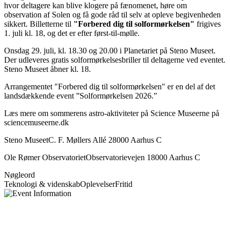
hvor deltagere kan blive klogere på fænomenet, høre om
observation af Solen og få gode råd til selv at opleve begivenheden
sikkert. Billetterne til
"Forbered dig til solformørkelsen"
frigives
1. juli kl. 18, og det er efter først-til-mølle.
Onsdag 29. juli, kl. 18.30 og 20.00 i Planetariet på Steno Museet.
Der udleveres gratis solformørkelsesbriller til deltagerne ved eventet.
Steno Museet åbner kl. 18.
Arrangementet "Forbered dig til solformørkelsen" er en del af det
landsdækkende event ”Solformørkelsen 2026.”
Læs mere om sommerens astro-aktiviteter på Science Museerne på
sciencemuseerne.dk
Steno MuseetC. F. Møllers Allé 28000 Aarhus C
Ole Rømer ObservatorietObservatorievejen 18000 Aarhus C
Nøgleord
Teknologi & videnskab
Oplevelser
Fritid