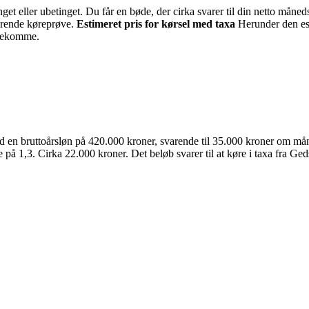
etinget eller ubetinget. Du får en bøde, der cirka svarer til din netto 
lerende køreprøve.
Estimeret pris for kørsel med taxa
Herunder den est
orekomme.
d en bruttoårsløn på 420.000 kroner, svarende til 35.000 kroner om mån
 på 1,3. Cirka 22.000 kroner. Det beløb svarer til at køre i taxa fra Ge