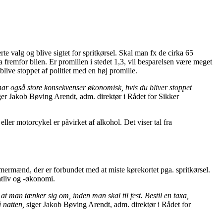
rte valg og blive sigtet for spritkørsel. Skal man fx de cirka 65
 fremfor bilen. Er promillen i stedet 1,3, vil besparelsen være meget
blive stoppet af politiet med en høj promille.
et har også store konsekvenser økonomisk, hvis du bliver stoppet
er Jakob Bøving Arendt, adm. direktør i Rådet for Sikker
eller motorcykel er påvirket af alkohol. Det viser tal fra
rmænd, der er forbundet med at miste kørekortet pga. spritkørsel.
atliv og -økonomi.
at man tænker sig om, inden man skal til fest. Bestil en taxa,
å natten,
siger Jakob Bøving Arendt, adm. direktør i Rådet for