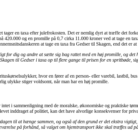
t tager en taxa efter julefrokosten. Det er nemlig dyrt at træffe det forke
å 420.000 og en promille på 0,7 cirka 11.000 kroner ved at tage en taxa
ennemsnitsdanskeren at tage en taxa fra Gedser til Skagen, end det er at 
arligt for dig og andre at sætte sig bag rattet med en høj promille, og d
kagen til Gedser i taxa op til flere gange til prisen for en spritbøde,
sig
uskørselsulykker, hvor en fører af en person- eller varebil, lastbil, bus 
rlig ulykke stiger voldsomt, når man har en høj promille.
intet i sammenligning med de moralske, økonomiske og praktiske tømme
levet inddraget af politiet, kan det have alvorlige konsekvenser for priv
dagen til at hænge sammen, og også af den grund er det ekstra vigtigt, 
steværelse på forhånd, så valget om hjemtransport ikke skal træffes ud p