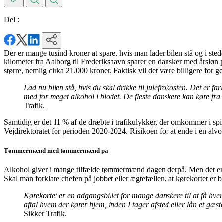
Del :
Der er mange tusind kroner at spare, hvis man lader bilen stå og i stede
kilometer fra Aalborg til Frederikshavn sparer en dansker med årsløn p
større, nemlig cirka 21.000 kroner. Faktisk vil det være billigere for g
Lad nu bilen stå, hvis du skal drikke til julefrokosten. Det er f
med for meget alkohol i blodet. De fleste danskere kan køre fra S
Trafik.
Samtidig er det 11 % af de dræbte i trafikulykker, der omkommer i spirit
Vejdirektoratet for perioden 2020-2024. Risikoen for at ende i en alvo
Tømmermænd med tømmermænd på
Alkohol giver i mange tilfælde tømmermænd dagen derpå. Men det er 
Skal man forklare chefen på jobbet eller ægtefællen, at kørekortet er b
Kørekortet er en adgangsbillet for mange danskere til at få hver
aftal hvem der kører hjem, inden I tager afsted eller lån et gæ
Sikker Trafik.