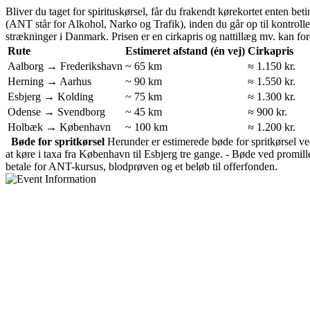
Bliver du taget for spirituskørsel, får du frakendt kørekortet enten b
(ANT står for Alkohol, Narko og Trafik), inden du går op til kontrol
strækninger i Danmark. Prisen er en cirkapris og nattillæg mv. kan f
Rute
Estimeret afstand (én vej)
Cirkapris
Aalborg → Frederikshavn
~ 65 km
≈ 1.150 kr.
Herning → Aarhus
~ 90 km
≈ 1.550 kr.
Esbjerg → Kolding
~ 75 km
≈ 1.300 kr.
Odense → Svendborg
~ 45 km
≈ 900 kr.
Holbæk → København
~ 100 km
≈ 1.200 kr.
Bøde for spritkørsel
Herunder er estimerede bøde for spritkørsel ve
at køre i taxa fra København til Esbjerg tre gange. - Bøde ved promille
betale for ANT-kursus, blodprøven og et beløb til offerfonden.