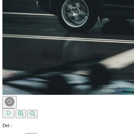
Del :