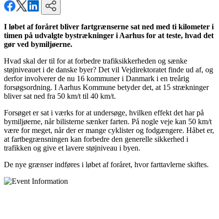
I løbet af foråret bliver fartgrænserne sat ned med ti kilometer i
timen på udvalgte bystrækninger i Aarhus for at teste, hvad det
gør ved bymiljøerne.
Hvad skal der til for at forbedre trafiksikkerheden og sænke
støjniveauet i de danske byer? Det vil Vejdirektoratet finde ud af, og
derfor involverer de nu 16 kommuner i Danmark i en treårig
forsøgsordning. I Aarhus Kommune betyder det, at 15 strækninger
bliver sat ned fra 50 km/t til 40 km/t.
Forsøget er sat i værks for at undersøge, hvilken effekt det har på
bymiljøerne, når bilisterne sænker farten. På nogle veje kan 50 km/t
være for meget, når der er mange cyklister og fodgængere. Håbet er,
at fartbegrænsningen kan forbedre den generelle sikkerhed i
trafikken og give et lavere støjniveau i byen.
De nye grænser indføres i løbet af foråret, hvor farttavlerne skiftes.