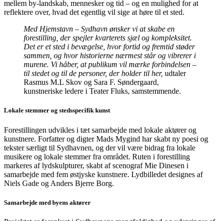
mellem by-landskab, mennesker og tid – og en mulighed for at
reflektere over, hvad det egentlig vil sige at høre til et sted.
Med Hjemstavn – Sydhavn ønsker vi at skabe en
forestilling, der spejler kvarterets sjæl og kompleksitet.
Det er et sted i bevægelse, hvor fortid og fremtid støder
sammen, og hvor historierne nærmest står og vibrerer i
murene. Vi håber, at publikum vil mærke forbindelsen –
til stedet og til de personer, der holder til her,
udtaler
Rasmus M.L Skov og Sara F. Søndergaard,
kunstneriske ledere i Teater Fluks, samstemmende.
Lokale stemmer og stedsspecifik kunst
Forestillingen udvikles i tæt samarbejde med lokale aktører og
kunstnere. Forfatter og digter Mads Mygind har skabt ny poesi og
tekster særligt til Sydhavnen, og der vil være bidrag fra lokale
musikere og lokale stemmer fra området. Ruten i forestilling
markeres af lydskulpturer, skabt af scenograf Mie Dinesen i
samarbejde med fem østjyske kunstnere. Lydbilledet designes af
Niels Gade og Anders Bjerre Borg.
Samarbejde med byens aktører