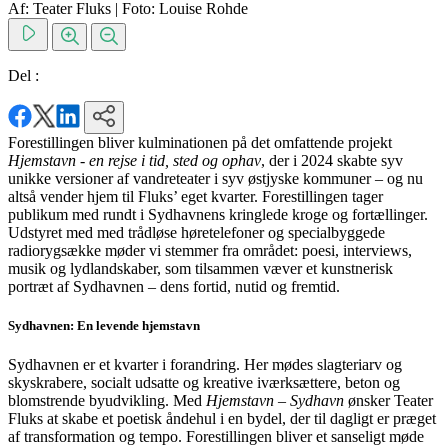
Af: Teater Fluks
|
Foto: Louise Rohde
Del :
Forestillingen bliver kulminationen på det omfattende projekt
Hjemstavn - en rejse i tid, sted og ophav
, der i 2024 skabte syv
unikke versioner af vandreteater i syv østjyske kommuner – og nu
altså vender hjem til Fluks’ eget kvarter. Forestillingen tager
publikum med rundt i Sydhavnens kringlede kroge og fortællinger.
Udstyret med med trådløse høretelefoner og specialbyggede
radiorygsække møder vi stemmer fra området: poesi, interviews,
musik og lydlandskaber, som tilsammen væver et kunstnerisk
portræt af Sydhavnen – dens fortid, nutid og fremtid.
Sydhavnen: En levende hjemstavn
Sydhavnen er et kvarter i forandring. Her mødes slagteriarv og
skyskrabere, socialt udsatte og kreative iværksættere, beton og
blomstrende byudvikling. Med
Hjemstavn – Sydhavn
ønsker Teater
Fluks at skabe et poetisk åndehul i en bydel, der til dagligt er præget
af transformation og tempo. Forestillingen bliver et sanseligt møde