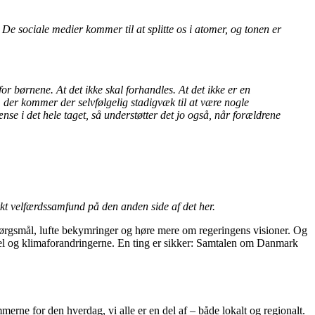
 De sociale medier kommer til at splitte os i atomer, og tonen er
for børnene. At det ikke skal forhandles. At det ikke er en
er kommer der selvfølgelig stadigvæk til at være nogle
ænse i det hele taget, så understøtter det jo også, når forældrene
rkt velfærdssamfund på den anden side af det her.
spørgsmål, lufte bekymringer og høre mere om regeringens visioner. Og
ussel og klimaforandringerne. En ting er sikker: Samtalen om Danmark
ne for den hverdag, vi alle er en del af – både lokalt og regionalt.