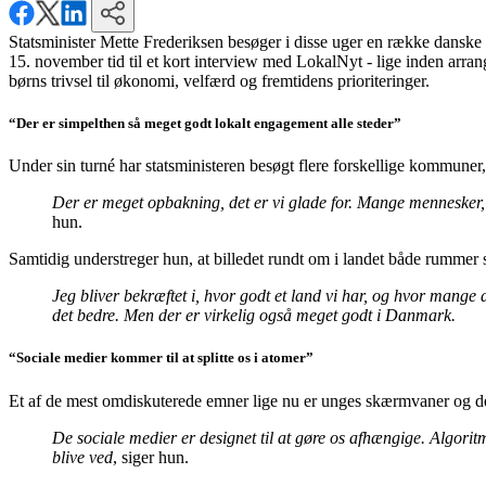
Statsminister Mette Frederiksen besøger i disse uger en række danske b
15. november tid til et kort interview med LokalNyt - lige inden arra
børns trivsel til økonomi, velfærd og fremtidens prioriteringer.
“Der er simpelthen så meget godt lokalt engagement alle steder”
Under sin turné har statsministeren besøgt flere forskellige kommuner,
Der er meget opbakning, det er vi glade for. Mange mennesker, 
hun.
Samtidig understreger hun, at billedet rundt om i landet både rummer 
Jeg bliver bekræftet i, hvor godt et land vi har, og hvor mange 
det bedre. Men der er virkelig også meget godt i Danmark.
“Sociale medier kommer til at splitte os i atomer”
Et af de mest omdiskuterede emner lige nu er unges skærmvaner og de
De sociale medier er designet til at gøre os afhængige. Algoritme
blive ved
, siger hun.