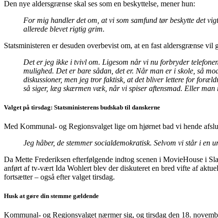
Den nye aldersgrænse skal ses som en beskyttelse, mener hun:
For mig handler det om, at vi som samfund tør beskytte det vigti
allerede blevet rigtig grim.
Statsministeren er desuden overbevist om, at en fast aldersgrænse vil 
Det er jeg ikke i tvivl om. Ligesom når vi nu forbryder telefonen
mulighed. Det er bare sådan, det er. Når man er i skole, så 
diskussioner, men jeg tror faktisk, at det bliver lettere for foræ
så siger, læg skærmen væk, når vi spiser aftensmad. Eller man
Valget på tirsdag: Statsministerens budskab til danskerne
Med Kommunal- og Regionsvalget lige om hjørnet bad vi hende afslut
Jeg håber, de stemmer socialdemokratisk. Selvom vi står i en ur
Da Mette Frederiksen efterfølgende indtog scenen i MovieHouse i Slage
anført af tv-vært Ida Wohlert blev der diskuteret en bred vifte af akt
fortsætter – også efter valget tirsdag.
Husk at gøre din stemme gældende
Kommunal- og Regionsvalget nærmer sig, og tirsdag den 18. november g