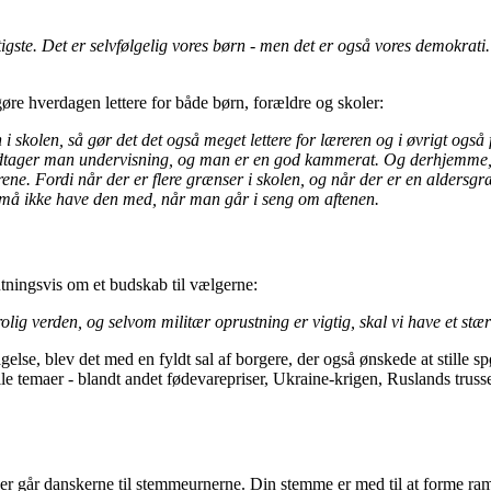
gste. Det er selvfølgelig vores børn - men det er også vores demokrati.
gøre hverdagen lettere for både børn, forældre og skoler:
 i skolen, så gør det det også meget lettere for læreren og i øvrigt også 
modtager man undervisning, og man er en god kammerat. Og derhjemme, d
ldrene. Fordi når der er flere grænser i skolen, og når der er en aldersgr
 må ikke have den med, når man går i seng om aftenen.
ningsvis om et budskab til vælgerne:
olig verden, og selvom militær oprustning er vigtig, skal vi have et stæ
lse, blev det med en fyldt sal af borgere, der også ønskede at stille 
uelle temaer - blandt andet fødevarepriser, Ukraine-krigen, Ruslands tr
år danskerne til stemmeurnerne. Din stemme er med til at forme rammer