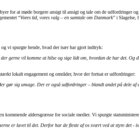
yer for at møde borgere ansigt til ansigt og tale om de udfordringer og
ngementet “
Vores tid, vores valg – en samtale om Danmark
” i Slagelse,
 og vi spurgte hende, hvad der især har gjort indtryk:
der gerne vil komme at hilse og sige lidt om, hvordan de har det. Og de
stærkt lokalt engagement og områder, hvor der fortsat er udfordringer:
der gør sig umage. Der er også udfordringer – blandt andet på dele af æld
n kommende aldersgrænse for sociale medier. Vi spurgte statsministere
rne er lavet til det. Derfor har de fleste af os svært ved at styre det 