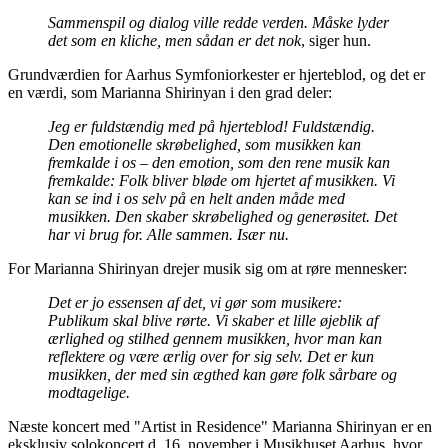
Sammenspil og dialog ville redde verden. Måske lyder
det som en kliche, men sådan er det nok
, siger hun.
Grundværdien for Aarhus Symfoni­orkester er hjerteblod, og det er
en værdi, som Marianna Shirinyan i den grad deler:
Jeg er fuldstændig med på hjerteblod! Fuldstændig.
Den emotionelle skrøbelighed, som musikken kan
fremkalde i os – den emotion, som den rene musik kan
fremkalde: Folk bliver bløde om hjertet af musikken. Vi
kan se ind i os selv på en helt anden måde med
musikken. Den skaber skrøbelighed og generøsitet. Det
har vi brug for. Alle sammen. Især nu.
For Marianna Shirinyan drejer musik sig om at røre mennesker:
Det er jo essensen af det, vi gør som musikere:
Publikum skal blive rørte. Vi skaber et lille øjeblik af
ærlighed og stilhed gennem musikken, hvor man kan
reflektere og være ærlig over for sig selv. Det er kun
musikken, der med sin ægthed kan gøre folk sårbare og
modtagelige.
Næste koncert med "Artist in Residence" Marianna Shirinyan er en
eksklusiv solokoncert d. 16. november i Musikhuset Aarhus, hvor