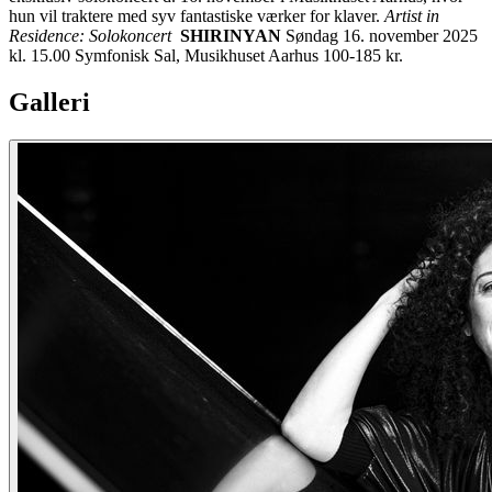
hun vil traktere med syv fantastiske værker for klaver.
Artist in
Residence: Solokoncert
SHIRINYAN
Søndag 16. november 2025
kl. 15.00 Symfonisk Sal, Musikhuset Aarhus 100-185 kr.
Galleri