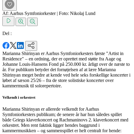
Af: Aarhus Symfoniorkester
|
Foto: Nikolaj Lund
Del :
Marianna Shirinyan er Aarhus Symfoniorkesters første "Artist in
Residence" – en ordning, der er oprettet med støtte fra Aage og
Johanne Louis-Hansens Fond på 250.000 kr. årligt over de næste to
år. For publikum betyder det fornøjelsen af at lære Marianna
Shirinyan meget bedre at kende ved hele seks forskellige koncerter i
løbet af sæson 25/26 – fra de store solistiske koncerter over
kammermusik til solorepertoire.
Velkendt i orkestret
Marianna Shirinyan er allerede velkendt for Aarhus
Symfoniorkesters publikum; de senere år har hun således spillet
både Griegs klaverkoncert og Rachmaninovs 2. klaverkoncert med
orkestret. Men rent faktisk ligger hendes baggrund i
kammermusikken – og sammenspillet er helt centralt for hende: