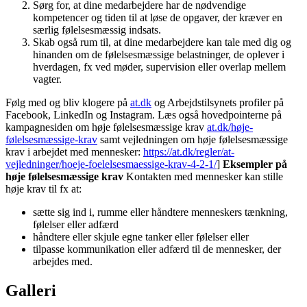
Sørg for, at dine medarbejdere har de nødvendige
kompetencer og tiden til at løse de opgaver, der kræver en
særlig følelsesmæssig indsats.
Skab også rum til, at dine medarbejdere kan tale med dig og
hinanden om de følelsesmæssige belastninger, de oplever i
hverdagen, fx ved møder, supervision eller overlap mellem
vagter.
Følg med og bliv klogere på
at.dk
og Arbejdstilsynets profiler på
Facebook, LinkedIn og Instagram. Læs også hovedpointerne på
kampagnesiden om høje følelsesmæssige krav
at.dk/høje-
følelsesmæssige-krav
samt vejledningen om høje følelsesmæssige
krav i arbejdet med mennesker:
https://at.dk/regler/at-
vejledninger/hoeje-foelelsesmaessige-krav-4-2-1/
]
Eksempler på
høje følelsesmæssige krav
Kontakten med mennesker kan stille
høje krav til fx at:
sætte sig ind i, rumme eller håndtere menneskers tænkning,
følelser eller adfærd
håndtere eller skjule egne tanker eller følelser eller
tilpasse kommunikation eller adfærd til de mennesker, der
arbejdes med.
Galleri