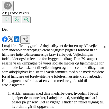
Af:
|
Foto: Pexels
Del :
I maj i år offentliggjorde Arbejdstilsynet derfor en ny AT-vejledning,
som indeholder arbejdsgiverens vigtigste pligter i forhold til at
håndtere høje følelsesmæssige krav i arbejdet. Vejledningen
indeholder også relevante forebyggende tiltag. Den 29. august
søsatte vi en kampagne på vores sociale medier og hjemmeside for
at udbrede kendskabet til vejledningen og til de centrale tiltag, man
som arbejdsgiver kan sætte i værk sammen med sine medarbejdere
for at håndtere og forebygge høje følelsesmæssige krav i arbejdet.
Kampagnen består bl.a. af en video med tre gode råd til
arbejdsgiverne:
Afklar sammen med dine medarbejdere, hvordan I bedst
hjælper de mennesker, I arbejder med, samtidig med at I
passer på jer selv. Det er vigtigt, I finder en fælles tilgang til,
hvordan I går til opgaverne.