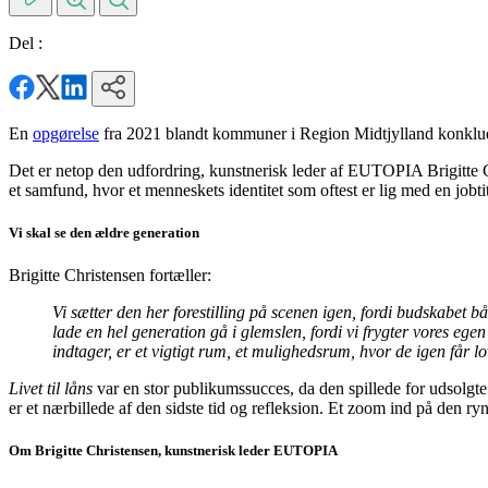
Del :
En
opgørelse
fra 2021 blandt kommuner i Region Midtjylland konklude
Det er netop den udfordring, kunstnerisk leder af EUTOPIA Brigitte Chri
et samfund, hvor et menneskets identitet som oftest er lig med en jobtit
Vi skal se den ældre generation
Brigitte Christensen fortæller:
Vi sætter den her forestilling på scenen igen, fordi budskabet bå
lade en hel generation gå i glemslen, fordi vi frygter vores egen 
indtager, er et vigtigt rum, et mulighedsrum, hvor de igen får lo
Livet til låns
var en stor publikumssucces, da den spillede for udsolgte 
er et nærbillede af den sidste tid og refleksion. Et zoom ind på den ry
Om Brigitte Christensen, kunstnerisk leder EUTOPIA