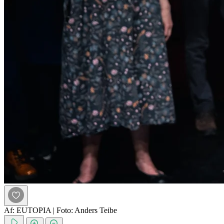
Af: EUTOPIA
|
Foto: Anders Teibe