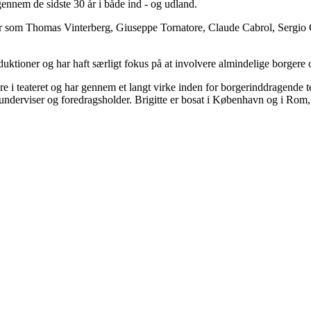
ennem de sidste 30 år i både ind - og udland.
er som Thomas Vinterberg, Giuseppe Tornatore, Claude Cabrol, Sergio Ci
ktioner og har haft særligt fokus på at involvere almindelige borgere og
re i teateret og har gennem et langt virke inden for borgerinddragende t
nderviser og foredragsholder. Brigitte er bosat i København og i Rom, 