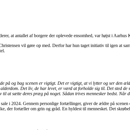
rer, at antallet af borgere der oplevede ensomhed, var højst i Aarhus
stensen vil gøre op med. Derfor har hun taget initiativ til igen at samle 
el.
de på og bag scenen er vigtigt. Det er vigtigt, at vi lytter og ser den æl
alderdom. Det liv, de har levet, er værd at forholde sig til. Det sted de s
v til at sætte deres præg på noget. Sådan trives mennesker bedst. Når de
sale i 2024. Gennem personlige fortællinger, giver de ældre på scenen et
nke, der fortæller om grin og gråd. En hyldest til mennesket. Det skrøbe