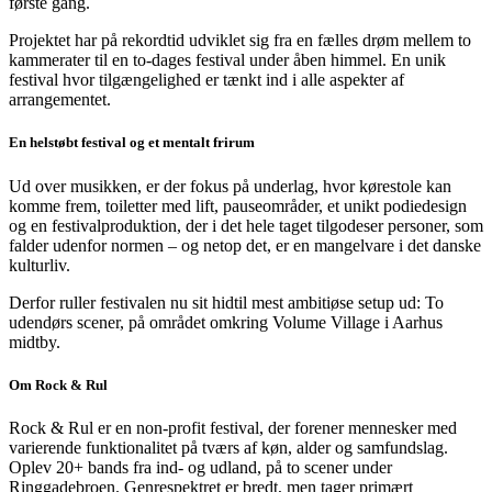
første gang.
Projektet har på rekordtid udviklet sig fra en fælles drøm mellem to
kammerater til en to-dages festival under åben himmel. En unik
festival hvor tilgængelighed er tænkt ind i alle aspekter af
arrangementet.
En helstøbt festival og et mentalt frirum
Ud over musikken, er der fokus på underlag, hvor kørestole kan
komme frem, toiletter med lift, pauseområder, et unikt podiedesign
og en festivalproduktion, der i det hele taget tilgodeser personer, som
falder udenfor normen – og netop det, er en mangelvare i det danske
kulturliv.
Derfor ruller festivalen nu sit hidtil mest ambitiøse setup ud: To
udendørs scener, på området omkring Volume Village i Aarhus
midtby.
Om Rock & Rul
Rock & Rul er en non-profit festival, der forener mennesker med
varierende funktionalitet på tværs af køn, alder og samfundslag.
Oplev 20+ bands fra ind- og udland, på to scener under
Ringgadebroen. Genrespektret er bredt, men tager primært