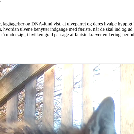
.
r, iagttagelser og DNA-fund vist, at ulveparret og deres hvalpe hyppig
er, hvordan ulvene benytter indgange med færiste, når de skal ind og ud
å undersøgt, i hvilken grad passage af færiste kræver en læringsperiode,