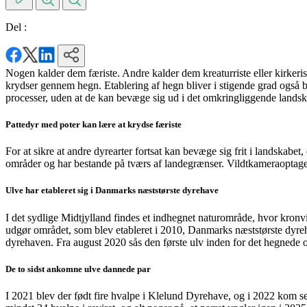
Del :
Nogen kalder dem færiste. Andre kalder dem kreaturriste eller kirkerist
krydser gennem hegn. Etablering af hegn bliver i stigende grad også br
processer, uden at de kan bevæge sig ud i det omkringliggende landsk
Pattedyr med poter kan lære at krydse færiste
For at sikre at andre dyrearter fortsat kan bevæge sig frit i landskabe
områder og har bestande på tværs af landegrænser. Vildtkameraoptagel
Ulve har etableret sig i Danmarks næststørste dyrehave
I det sydlige Midtjylland findes et indhegnet naturområde, hvor kronv
udgør området, som blev etableret i 2010, Danmarks næststørste dyreha
dyrehaven. Fra august 2020 sås den første ulv inden for det hegnede
De to sidst ankomne ulve dannede par
I 2021 blev der født fire hvalpe i Klelund Dyrehave, og i 2022 kom seks