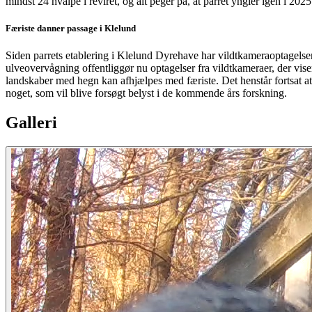
mindst 24 hvalpe i reviret, og alt peger på, at parret yngler igen i 2025
Færiste danner passage i Klelund
Siden parrets etablering i Klelund Dyrehave har vildtkameraoptagelse
ulveovervågning offentliggør nu optagelser fra vildtkameraer, der vis
landskaber med hegn kan afhjælpes med færiste. Det henstår fortsat at f
noget, som vil blive forsøgt belyst i de kommende års forskning.
Galleri