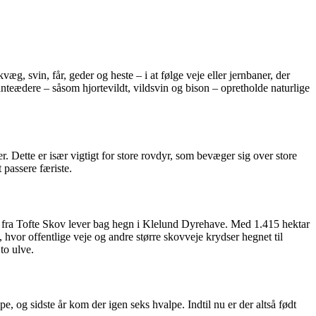
g, svin, får, geder og heste – i at følge veje eller jernbaner, der
anteædere – såsom hjortevildt, vildsvin og bison – opretholde naturlige
r. Dette er især vigtigt for store rovdyr, som bevæger sig over store
passere færiste.
tet fra Tofte Skov lever bag hegn i Klelund Dyrehave. Med 1.415 hektar
hvor offentlige veje og andre større skovveje krydser hegnet til
to ulve.
e, og sidste år kom der igen seks hvalpe. Indtil nu er der altså født