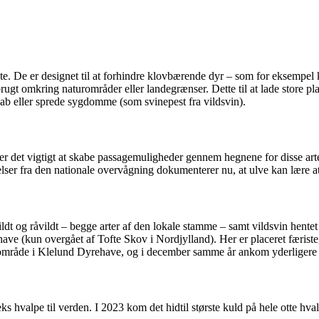
e. De er designet til at forhindre klovbærende dyr – som for eksempel kvæ
ugt omkring naturområder eller landegrænser. Dette til at lade store pl
ab eller sprede sygdomme (som svinepest fra vildsvin).
t, er det vigtigt at skabe passagemuligheder gennem hegnene for disse arte
ser fra den nationale overvågning dokumenterer nu, at ulve kan lære at 
ildt og råvildt – begge arter af den lokale stamme – samt vildsvin hen
ve (kun overgået af Tofte Skov i Nordjylland). Her er placeret færiste, 
 område i Klelund Dyrehave, og i december samme år ankom yderligere 
 hvalpe til verden. I 2023 kom det hidtil største kuld på hele otte hvalp