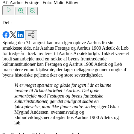
Af: Aarhus Festuge
|
Foto: Malte Bülow
Del :
Søndag den 31. august kan man igen opleve Aarhus fra sin
smukkeste side, når Aarhus Festuge og Aarhus 1900 Atletik & Løb
for tredje år i træk inviterer til Aarhus Arkitekturløb. Takket være et
bredt samarbejde med en række af byens fremtrædende
kulturinstitutioner kan Festugen og Aarhus 1900 Atletik og Løb
præsentere en unik løbsrute, der tager deltagerne gennem nogle af
byens historiske pejlemærker og store seværdigheder.
Vi er meget spændte og glade for igen i år at kunne
invitere til Arkitekturløbet i Aarhus. Det gode
samarbejde med Festugen og byens fantastiske
kulturinstitutioner, gør det muligt at skabe en
løbsoplevelse, man ikke finder andre steder,
siger Oskar
Mygind Andersen, eventansvarlig og
klubudviklingsmedarbejder hos Aarhus 1900 Atletik og
løb.