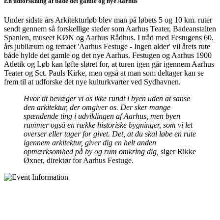
En udforskning af både det gamle og nye Aarhus
Under sidste års Arkitekturløb blev man på løbets 5 og 10 km. ruter
sendt gennem så forskellige steder som Aarhus Teater, Badeanstalten
Spanien, museet KØN og Aarhus Rådhus. I tråd med Festugens 60.
års jubilæum og temaet 'Aarhus Festuge - Ingen alder' vil årets rute
både hylde det gamle og det nye Aarhus. Festugen og Aarhus 1900
Atletik og Løb kan løfte sløret for, at turen igen går igennem Aarhus
Teater og Sct. Pauls Kirke, men også at man som deltager kan se
frem til at udforske det nye kulturkvarter ved Sydhavnen.
Hvor tit bevæger vi os ikke rundt i byen uden at sanse
den arkitektur, der omgiver os. Der sker mange
spændende ting i udviklingen af Aarhus, men byen
rummer også en række historiske bygninger, som vi let
overser eller tager for givet. Det, at du skal løbe en rute
igennem arkitektur, giver dig en helt anden
opmærksomhed på by og rum omkring dig,
siger Rikke
Øxner, direktør for Aarhus Festuge.